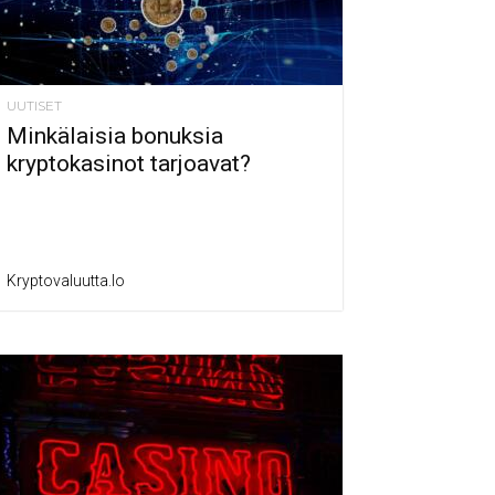
UUTISET
Minkälaisia bonuksia
kryptokasinot tarjoavat?
Kryptovaluutta.io