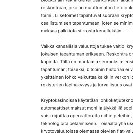
reskontraan, joka on muuttumaton tietoloh
toimii. Liiketoimet tapahtuvat suoraan kryp
osallistumisen tapahtumaan, joten se minim
maksaa palkkiota siirrosta kenellekään.
Vaikka kansallisia valuuttoja tukee valtio, kr
jokaisen tapahtuman erikseen. Reskontra on 
kopioita. Tällä on muutamia seurauksia: ensi
tapahtuman; toiseksi, bitcoinin historiaa ei
yksittäinen lohko vaikuttaa kaikkiin verkon l
rekisterien läpinäkyvyys ja turvallisuus ovat 
Kryptokasinoissa käytetään lohkoketjutekno
automaattiset maksut monilla älykkäillä sop
voisi rajoittaa operaattoreita niihin peleihi
teknologioita pelaamiseen. Toisaalta yhä u
kryptovaluutoissa olemassa olevien fiat-valuu