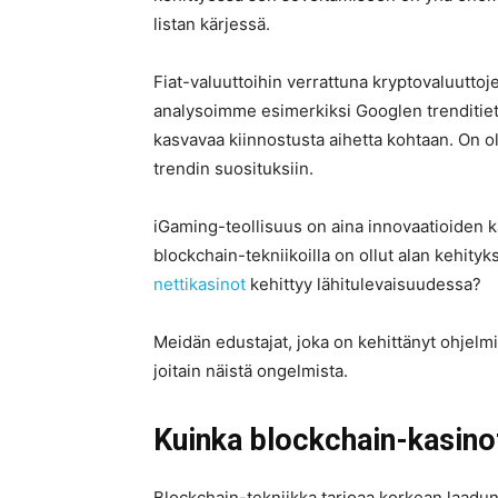
listan kärjessä.
Fiat-valuuttoihin verrattuna kryptovaluuttoje
analysoimme esimerkiksi Googlen trenditieto
kasvavaa kiinnostusta aihetta kohtaan. On o
trendin suosituksiin.
iGaming-teollisuus on aina innovaatioiden kä
blockchain-tekniikoilla on ollut alan kehit
nettikasinot
kehittyy lähitulevaisuudessa?
Meidän edustajat, joka on kehittänyt ohjelmist
joitain näistä ongelmista.
Kuinka blockchain-kasino
Blockchain-tekniikka tarjoaa korkean laadu