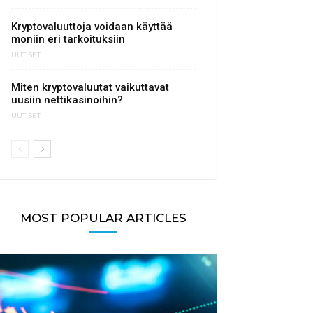
Kryptovaluuttoja voidaan käyttää
moniin eri tarkoituksiin
UUTISET
Miten kryptovaluutat vaikuttavat
uusiin nettikasinoihin?
UUTISET
MOST POPULAR ARTICLES