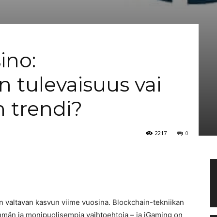
ino:
n tulevaisuus vai
n trendi?
2217
0
n valtavan kasvun viime vuosina. Blockchain-tekniikan
män ja monipuolisempia vaihtoehtoja – ja iGaming on