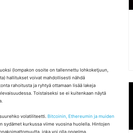
uoksi (lompakon osoite on tallennettu lohkoketjuun,
ta) hallitukset voivat mahdollisesti nähdä
nta rahoitusta ja ryhtyä ottamaan lisää lakeja
tulevaisuudessa. Toistaiseksi se ei kuitenkaan näytä
a.
uurehko volatiliteetti.
Bitcoinin, Ethereumin ja muiden
jien sydämet kurkussa viime vuosina huolella. Hintojen
 ennakoimattomuutta, joka voi olla ongelma.