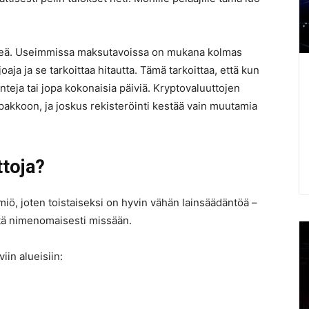
rkeä. Useimmissa maksutavoissa on mukana kolmas
aja ja se tarkoittaa hitautta. Tämä tarkoittaa, että kun
unteja tai jopa kokonaisia päiviä. Kryptovaluuttojen
akkoon, ja joskus rekisteröinti kestää vain muutamia
ttoja?
lmiö, joten toistaiseksi on hyvin vähän lainsäädäntöä –
iitä nimenomaisesti missään.
in alueisiin: