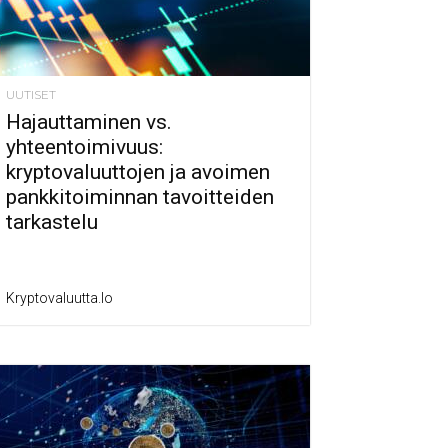
UUTISET
Hajauttaminen vs.
yhteentoimivuus:
kryptovaluuttojen ja avoimen
pankkitoiminnan tavoitteiden
tarkastelu
Kryptovaluutta.io