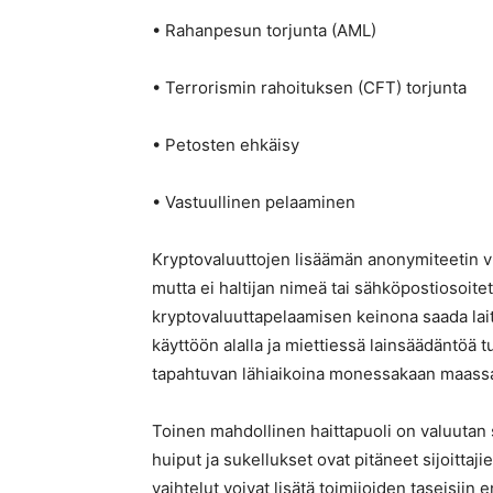
• Rahanpesun torjunta (AML)
• Terrorismin rahoituksen (CFT) torjunta
• Petosten ehkäisy
• Vastuullinen pelaaminen
Kryptovaluuttojen lisäämän anonymiteetin v
mutta ei haltijan nimeä tai sähköpostiosoitet
kryptovaluuttapelaamisen keinona saada laito
käyttöön alalla ja miettiessä lainsäädäntöä 
tapahtuvan lähiaikoina monessakaan maass
Toinen mahdollinen haittapuoli on valuutan s
huiput ja sukellukset ovat pitäneet sijoitta
vaihtelut voivat lisätä toimijoiden taseisiin