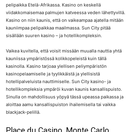
pelipaikka Etelä-Afrikassa. Kasino on keskellä
viidakkomaisemaa palmujen katveessa veden lähettyvillä.
Kasino on niin kaunis, että on vaikeampaa ajatella mitään
kauniimpaa pelipaikkaa maailmassa. Sun City pitää
sisällään suuren kasino – ja hotellikompleksin.
Vaikea kuvitella, että voisit missään muualla nauttia yhtä
kauniissa ympäristössä kolikkopeleistä kuin tällä
kasinolla. Kasino tarjoaa ylellisen peliympäristön
kasinopelaamiselle ja tyylikkäistä ja ylellisistä
hotellipalveluista nauttimiselle. Sun City kasino- ja
hotellikompleksia ympäröi kuvan kaunis kansallispuisto.
Sinulla on mahdollisuus yöpyä tässä upeassa paikassa ja
aloittaa aamu kansallispuiston ihailemisella tai vaikka
blackjack-pelillä.
Place du Casino, Monte Carlo,