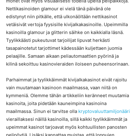
monet ovat myös visuaalisesti todella upeita pelipaikkoja.
Nettikasinoiden glamour ei vielä tänä päivänä ole
edistynyt niin pitkälle, että ulkonäöltään nettikasinot
vetäisivät vertoja fyysisille kivijalkakasinoille. Upeimmilla
kasinoilla glamour ja glitterin säihke on kaikkialla läsnä.
Tyylikkäästi pukeutuvat tarjoilijat lipuvat herkästi
tasapainotetut tarjottimet kädessään kuljettaen juomia
pelaajille. Samaan aikaan peliautomaattien pyörinä ja
kilinä sekoittuu kasinovieraiden iloiseen puheensorinaan.
Parhaimmat ja tyylikkäimmät kivijalkakasinot eivät rajoitu
vain muutamaan kasinoon maailmassa, vaan niitä on
kymmeniä. Olemme tähän artikkeliin keränneet muutamia
kasinoita, joita pidetään kauneimpina kasinoina
maailmassa. Sinun ei tarvitse olla
kryptovaluuttamiljonääri
vieraillaksesi näillä kasinoilla, sillä kaikki tyylikkäimmät ja
upeimmat kasinot tarjoavat myös kohtuullisten panosten
pelipöytiä. Lisäksi kannattaa muistaa, että loppujen