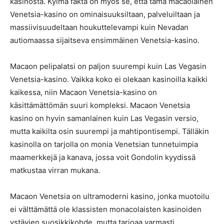
kasinosta. Kylmä fakta on myös se, että tämä macaolainen
Venetsia-kasino on ominaisuuksiltaan, palveluiltaan ja
massiivisuudeltaan houkuttelevampi kuin Nevadan
autiomaassa sijaitseva ensimmäinen Venetsia-kasino.
Macaon pelipalatsi on paljon suurempi kuin Las Vegasin
Venetsia-kasino. Vaikka koko ei olekaan kasinoilla kaikki
kaikessa, niin Macaon Venetsia-kasino on
käsittämättömän suuri kompleksi. Macaon Venetsia
kasino on hyvin samanlainen kuin Las Vegasin versio,
mutta kaikilta osin suurempi ja mahtipontisempi. Tälläkin
kasinolla on tarjolla on monia Venetsian tunnetuimpia
maamerkkejä ja kanava, jossa voit Gondolin kyydissä
matkustaa virran mukana.
Macaon Venetsia on ultramoderni kasino, jonka muotoilu
ei välttämättä ole klassisten monacolaisten kasinoiden
ystävien suosikkikohde, mutta tarjoaa varmasti