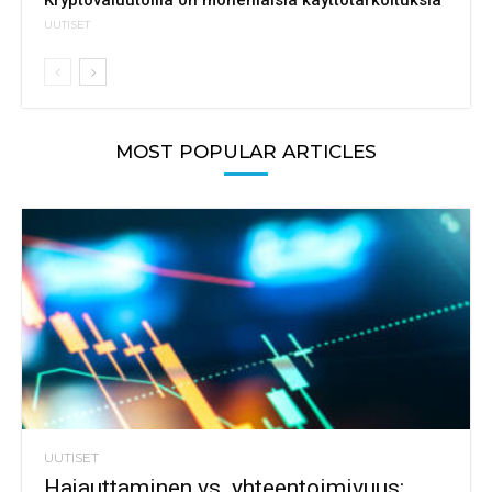
UUTISET
MOST POPULAR ARTICLES
UUTISET
Hajauttaminen vs. yhteentoimivuus: