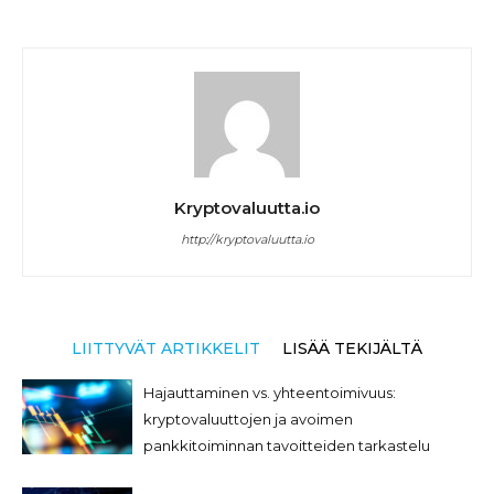
Kryptovaluutta.io
http://kryptovaluutta.io
LIITTYVÄT ARTIKKELIT
LISÄÄ TEKIJÄLTÄ
Hajauttaminen vs. yhteentoimivuus:
kryptovaluuttojen ja avoimen
pankkitoiminnan tavoitteiden tarkastelu