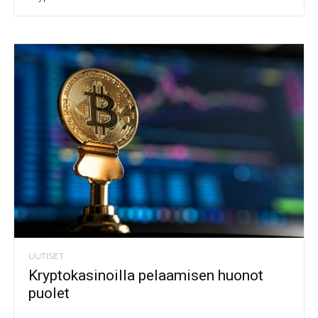
UUTISET
Kryptokasinoilla pelaamisen huonot
puolet