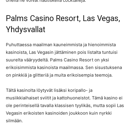
ohella he voivat nautiskella cocktaileja.
Palms Casino Resort, Las Vegas,
Yhdysvallat
Puhuttaessa maailman kauneimmista ja hienoimmista
kasinoista, Las Vegasin jättäminen pois listalta tuntuisi
suurelta vääryydeltä. Palms Casino Resort on yksi
erikoisimmista kasinoista maailmassa. Sen sisustuksena
on pinkkiä ja glitteriä ja muita erikoisempia teemoja.
Tältä kasinolta löytyvät lisäksi koripallo- ja
musiikkiaihaiset sviitit ja kattohuoneistot. Tämä kasino ei
ole perinteisellä tavalla klassisen tyylikäs, mutta sopii Las
Vegasin erikoisten kasinoiden joukkoon kuin nyrkki
silmään.