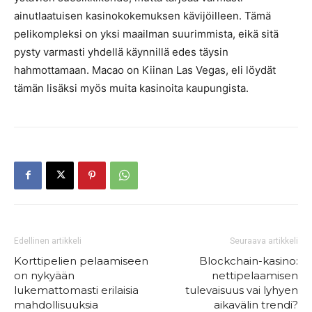
ainutlaatuisen kasinokokemuksen kävijöilleen. Tämä
pelikompleksi on yksi maailman suurimmista, eikä sitä
pysty varmasti yhdellä käynnillä edes täysin
hahmottamaan. Macao on Kiinan Las Vegas, eli löydät
tämän lisäksi myös muita kasinoita kaupungista.
Edellinen artikkeli
Seuraava artikkeli
Korttipelien pelaamiseen
Blockchain-kasino:
on nykyään
nettipelaamisen
lukemattomasti erilaisia
tulevaisuus vai lyhyen
mahdollisuuksia
aikavälin trendi?