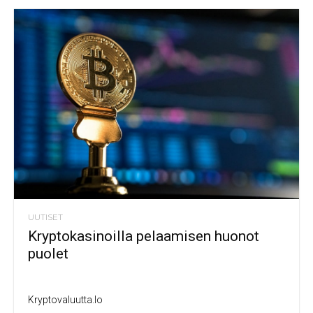
UUTISET
Kryptokasinoilla pelaamisen huonot
puolet
Kryptovaluutta.io