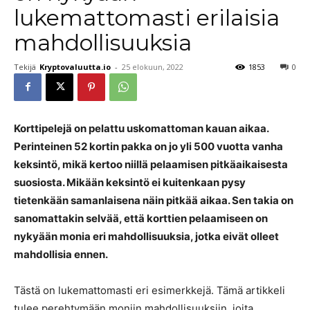
lukemattomasti erilaisia
mahdollisuuksia
Tekijä
Kryptovaluutta.io
-
25 elokuun, 2022
1853
0
Korttipelejä on pelattu uskomattoman kauan aikaa.
Perinteinen 52 kortin pakka on jo yli 500 vuotta vanha
keksintö, mikä kertoo niillä pelaamisen pitkäaikaisesta
suosiosta. Mikään keksintö ei kuitenkaan pysy
tietenkään samanlaisena näin pitkää aikaa. Sen takia on
sanomattakin selvää, että korttien pelaamiseen on
nykyään monia eri mahdollisuuksia, jotka eivät olleet
mahdollisia ennen.
Tästä on lukemattomasti eri esimerkkejä. Tämä artikkeli
tulee perehtymään moniin mahdollisuuksiin, joita