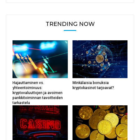
TRENDING NOW
Hajauttaminen vs.
Minkälaisia bonuksia
yhteentoimivuus:
kryptokasinot tarjoavat?
kryptovaluuttojen ja avoimen
pankkitoiminnan tavoitteiden
tarkastelu