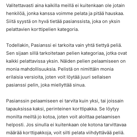
Valitettavasti aina kaikilla meillä ei kuitenkaan ole jotain
henkilöä, jonka kanssa voimme pelata ja pitää hauskaa.
Siitä syystä on hyvä tietää pasianssista, joka on yksin
pelattavien korttipelien kategoria.
Todellakin, Pasianssi ei tarkoita vain yhtä tiettyä peliä.
Sen sijaan sillä tarkoitetaan pelien kategoriaa, jotka ovat
kaikki pelattavissa yksin. Näiden pelien pelaamiseen on
monia mahdollisuuksia. Pelistä on nimittäin monia
erilaisia versioita, joten voit löytää juuri sellaisen
pasianssi pelin, joka miellyttää sinua.
Pasianssin pelaamiseen ei tarvita kuin yksi, tai joissain
tapauksissa kaksi, perinteinen korttipakka. Se löytyy
monilta meiltä jo kotoa, joten voit aloittaa pelaamisen
helposti. Jos sinulla ei kuitenkaan ole kotona tarvittavaa
määrää korttipakkoja, voit silti pelata viihdyttävää peliä.