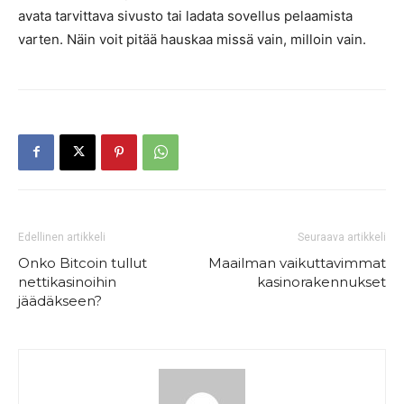
avata tarvittava sivusto tai ladata sovellus pelaamista
varten. Näin voit pitää hauskaa missä vain, milloin vain.
Edellinen artikkeli
Seuraava artikkeli
Onko Bitcoin tullut
Maailman vaikuttavimmat
nettikasinoihin
kasinorakennukset
jäädäkseen?