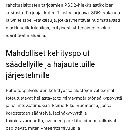
rahoituslaitosten tarjoamien PSD2-hiekkalaatikoiden
ansiosta. Tarjoajat kuten Trustly tarjoavat SDK-työkaluja
ja white label -ratkaisuja, jotka lyhentävät huomattavasti
markkinoilletuloaikaa, erityisesti yhtenäisen pankki-
identiteetin alueilla.
Mahdolliset kehityspolut
säädellyille ja hajautetuille
järjestelmille
Rahoituspalveluiden kehittyessä alustojen valitsemat
toteutustavat heijastavat toimintaympäristönsä kypsyyttä
ja hallintovaatimuksia. Esimerkiksi Suomessa, jossa
korostetaan sääntelyä, läpinäkyvyyttä ja
toimintavarmuutta, avoimen pankkitoiminnan ratkaisut
osoittavat, miten yhteentoimivuus ja