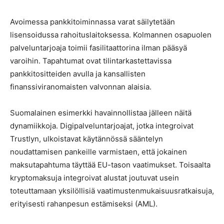
Avoimessa pankkitoiminnassa varat säilytetään
lisensoidussa rahoituslaitoksessa. Kolmannen osapuolen
palveluntarjoaja toimii fasilitaattorina ilman pääsyä
varoihin. Tapahtumat ovat tilintarkastettavissa
pankkitositteiden avulla ja kansallisten
finanssiviranomaisten valvonnan alaisia.
Suomalainen esimerkki havainnollistaa jälleen näitä
dynamiikkoja. Digipalveluntarjoajat, jotka integroivat
Trustlyn, ulkoistavat käytännössä sääntelyn
noudattamisen pankeille varmistaen, että jokainen
maksutapahtuma täyttää EU-tason vaatimukset. Toisaalta
kryptomaksuja integroivat alustat joutuvat usein
toteuttamaan yksilöllisiä vaatimustenmukaisuusratkaisuja,
erityisesti rahanpesun estämiseksi (AML).