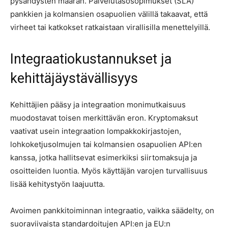
pysähdysten määrän. Palvelutasosopimukset (SLA)
pankkien ja kolmansien osapuolien välillä takaavat, että
virheet tai katkokset ratkaistaan virallisilla menettelyillä.
Integraatiokustannukset ja
kehittäjäystävällisyys
Kehittäjien pääsy ja integraation monimutkaisuus
muodostavat toisen merkittävän eron. Kryptomaksut
vaativat usein integraation lompakkokirjastojen,
lohkoketjusolmujen tai kolmansien osapuolien API:en
kanssa, jotka hallitsevat esimerkiksi siirtomaksuja ja
osoitteiden luontia. Myös käyttäjän varojen turvallisuus
lisää kehitystyön laajuutta.
Avoimen pankkitoiminnan integraatio, vaikka säädelty, on
suoraviivaista standardoitujen API:en ja EU:n