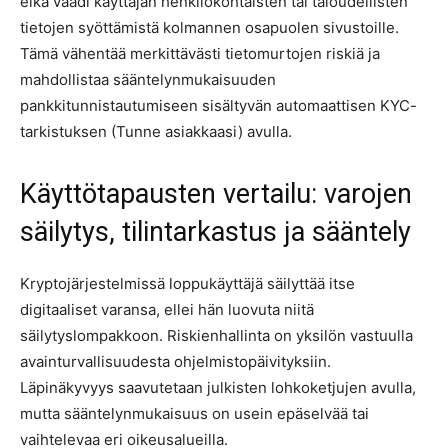
eikä vaadi käyttäjän henkilökohtaisten tai taloudellisten
tietojen syöttämistä kolmannen osapuolen sivustoille.
Tämä vähentää merkittävästi tietomurtojen riskiä ja
mahdollistaa sääntelynmukaisuuden
pankkitunnistautumiseen sisältyvän automaattisen KYC-
tarkistuksen (Tunne asiakkaasi) avulla.
Käyttötapausten vertailu: varojen
säilytys, tilintarkastus ja sääntely
Kryptojärjestelmissä loppukäyttäjä säilyttää itse
digitaaliset varansa, ellei hän luovuta niitä
säilytyslompakkoon. Riskienhallinta on yksilön vastuulla
avainturvallisuudesta ohjelmistopäivityksiin.
Läpinäkyvyys saavutetaan julkisten lohkoketjujen avulla,
mutta sääntelynmukaisuus on usein epäselvää tai
vaihtelevaa eri oikeusalueilla.