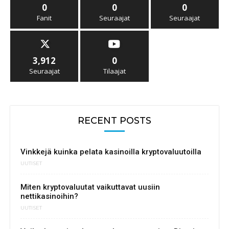
0
0
0
Fanit
Seuraajat
Seuraajat
3,912
0
Seuraajat
Tilaajat
RECENT POSTS
Vinkkejä kuinka pelata kasinoilla kryptovaluutoilla
UUTISET
Miten kryptovaluutat vaikuttavat uusiin
nettikasinoihin?
UUTISET