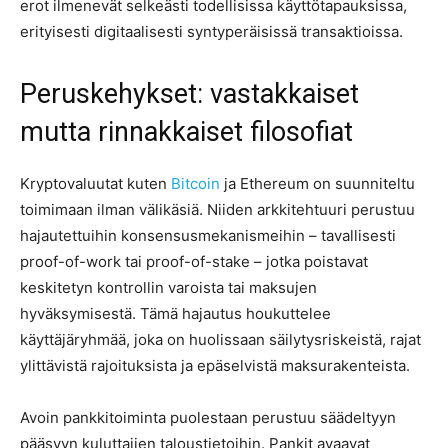
erot ilmenevät selkeästi todellisissa käyttötapauksissa,
erityisesti digitaalisesti syntyperäisissä transaktioissa.
Peruskehykset: vastakkaiset
mutta rinnakkaiset filosofiat
Kryptovaluutat kuten
Bitcoin
ja Ethereum on suunniteltu
toimimaan ilman välikäsiä. Niiden arkkitehtuuri perustuu
hajautettuihin konsensusmekanismeihin – tavallisesti
proof-of-work tai proof-of-stake – jotka poistavat
keskitetyn kontrollin varoista tai maksujen
hyväksymisestä. Tämä hajautus houkuttelee
käyttäjäryhmää, joka on huolissaan säilytysriskeistä, rajat
ylittävistä rajoituksista ja epäselvistä maksurakenteista.
Avoin pankkitoiminta puolestaan perustuu säädeltyyn
pääsyyn kuluttajien taloustietoihin. Pankit avaavat