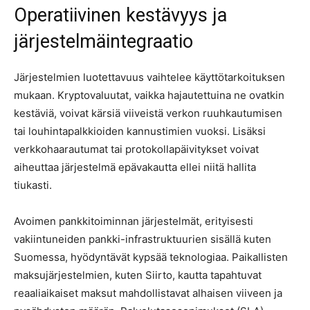
Operatiivinen kestävyys ja
järjestelmäintegraatio
Järjestelmien luotettavuus vaihtelee käyttötarkoituksen
mukaan. Kryptovaluutat, vaikka hajautettuina ne ovatkin
kestäviä, voivat kärsiä viiveistä verkon ruuhkautumisen
tai louhintapalkkioiden kannustimien vuoksi. Lisäksi
verkkohaarautumat tai protokollapäivitykset voivat
aiheuttaa järjestelmä epävakautta ellei niitä hallita
tiukasti.
Avoimen pankkitoiminnan järjestelmät, erityisesti
vakiintuneiden pankki-infrastruktuurien sisällä kuten
Suomessa, hyödyntävät kypsää teknologiaa. Paikallisten
maksujärjestelmien, kuten Siirto, kautta tapahtuvat
reaaliaikaiset maksut mahdollistavat alhaisen viiveen ja