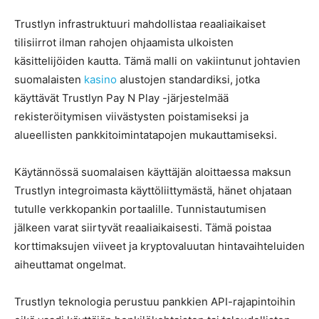
Trustlyn infrastruktuuri mahdollistaa reaaliaikaiset
tilisiirrot ilman rahojen ohjaamista ulkoisten
käsittelijöiden kautta. Tämä malli on vakiintunut johtavien
suomalaisten
kasino
alustojen standardiksi, jotka
käyttävät Trustlyn Pay N Play -järjestelmää
rekisteröitymisen viivästysten poistamiseksi ja
alueellisten pankkitoimintatapojen mukauttamiseksi.
Käytännössä suomalaisen käyttäjän aloittaessa maksun
Trustlyn integroimasta käyttöliittymästä, hänet ohjataan
tutulle verkkopankin portaalille. Tunnistautumisen
jälkeen varat siirtyvät reaaliaikaisesti. Tämä poistaa
korttimaksujen viiveet ja kryptovaluutan hintavaihteluiden
aiheuttamat ongelmat.
Trustlyn teknologia perustuu pankkien API-rajapintoihin