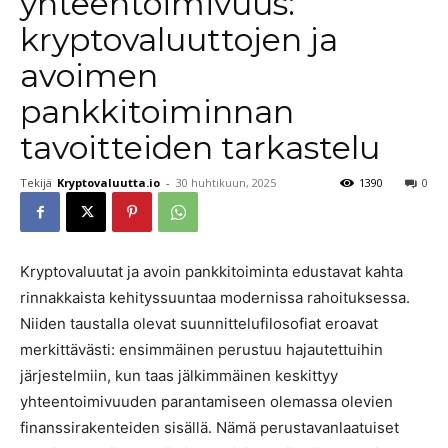
yhteentoimivuus:
kryptovaluuttojen ja
avoimen
pankkitoiminnan
tavoitteiden tarkastelu
Tekijä
Kryptovaluutta.io
-
30 huhtikuun, 2025
1390
0
Kryptovaluutat ja avoin pankkitoiminta edustavat kahta
rinnakkaista kehityssuuntaa modernissa rahoituksessa.
Niiden taustalla olevat suunnittelufilosofiat eroavat
merkittävästi: ensimmäinen perustuu hajautettuihin
järjestelmiin, kun taas jälkimmäinen keskittyy
yhteentoimivuuden parantamiseen olemassa olevien
finanssirakenteiden sisällä. Nämä perustavanlaatuiset