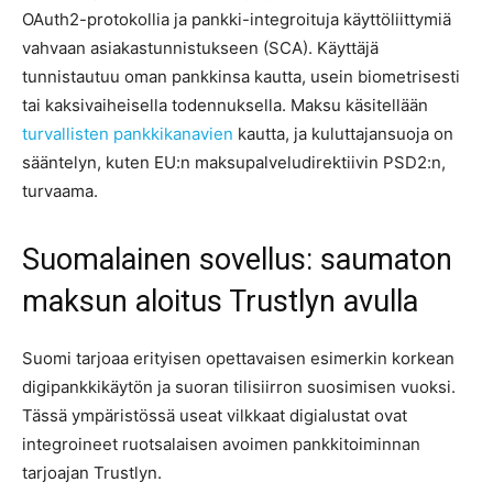
OAuth2-protokollia ja pankki-integroituja käyttöliittymiä
vahvaan asiakastunnistukseen (SCA). Käyttäjä
tunnistautuu oman pankkinsa kautta, usein biometrisesti
tai kaksivaiheisella todennuksella. Maksu käsitellään
turvallisten pankkikanavien
kautta, ja kuluttajansuoja on
sääntelyn, kuten EU:n maksupalveludirektiivin PSD2:n,
turvaama.
Suomalainen sovellus: saumaton
maksun aloitus Trustlyn avulla
Suomi tarjoaa erityisen opettavaisen esimerkin korkean
digipankkikäytön ja suoran tilisiirron suosimisen vuoksi.
Tässä ympäristössä useat vilkkaat digialustat ovat
integroineet ruotsalaisen avoimen pankkitoiminnan
tarjoajan Trustlyn.