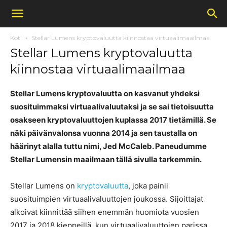
Koti
Stellar Lumens kryptovaluutta kiinnostaa virtuaalimaailmaa
Stellar Lumens kryptovaluutta
kiinnostaa virtuaalimaailmaa
Stellar Lumens kryptovaluutta on kasvanut yhdeksi
suosituimmaksi virtuaalivaluutaksi ja se sai tietoisuutta
osakseen kryptovaluuttojen kuplassa 2017 tietämillä. Se
näki päivänvalonsa vuonna 2014 ja sen taustalla on
häärinyt alalla tuttu nimi, Jed McCaleb. Paneudumme
Stellar Lumensin maailmaan tällä sivulla tarkemmin.
Stellar Lumens on
kryptovaluutta
, joka painii
suosituimpien virtuaalivaluuttojen joukossa. Sijoittajat
alkoivat kiinnittää siihen enemmän huomiota vuosien
2017 ja 2018 kieppeillä, kun virtuaalivaluuttojen parissa