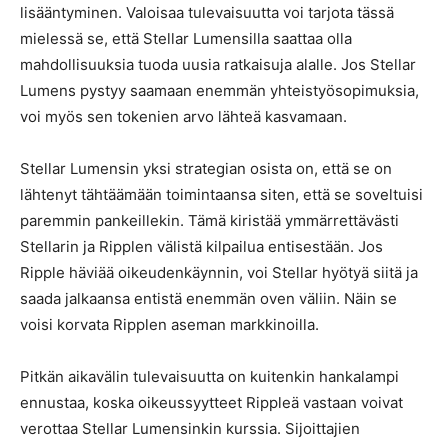
lisääntyminen. Valoisaa tulevaisuutta voi tarjota tässä
mielessä se, että Stellar Lumensilla saattaa olla
mahdollisuuksia tuoda uusia ratkaisuja alalle. Jos Stellar
Lumens pystyy saamaan enemmän yhteistyösopimuksia,
voi myös sen tokenien arvo lähteä kasvamaan.
Stellar Lumensin yksi strategian osista on, että se on
lähtenyt tähtäämään toimintaansa siten, että se soveltuisi
paremmin pankeillekin. Tämä kiristää ymmärrettävästi
Stellarin ja Ripplen välistä kilpailua entisestään. Jos
Ripple häviää oikeudenkäynnin, voi Stellar hyötyä siitä ja
saada jalkaansa entistä enemmän oven väliin. Näin se
voisi korvata Ripplen aseman markkinoilla.
Pitkän aikavälin tulevaisuutta on kuitenkin hankalampi
ennustaa, koska oikeussyytteet Rippleä vastaan voivat
verottaa Stellar Lumensinkin kurssia. Sijoittajien