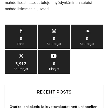
mahdollisesti saadut tulojen hyödyntäminen sujuisi
mahdollisimman sujuvasti.
0
0
0
Fanit
Seuraajat
Seuraajat
3,912
0
Seuraajat
Tilaajat
RECENT POSTS
Ovatko lohkoketju ja kryptovaluutat nettiuhkapelien