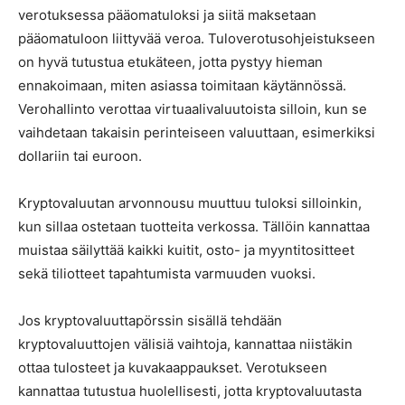
verotuksessa pääomatuloksi ja siitä maksetaan
pääomatuloon liittyvää veroa. Tuloverotusohjeistukseen
on hyvä tutustua etukäteen, jotta pystyy hieman
ennakoimaan, miten asiassa toimitaan käytännössä.
Verohallinto verottaa virtuaalivaluutoista silloin, kun se
vaihdetaan takaisin perinteiseen valuuttaan, esimerkiksi
dollariin tai euroon.
Kryptovaluutan arvonnousu muuttuu tuloksi silloinkin,
kun sillaa ostetaan tuotteita verkossa. Tällöin kannattaa
muistaa säilyttää kaikki kuitit, osto- ja myyntitositteet
sekä tiliotteet tapahtumista varmuuden vuoksi.
Jos kryptovaluuttapörssin sisällä tehdään
kryptovaluuttojen välisiä vaihtoja, kannattaa niistäkin
ottaa tulosteet ja kuvakaappaukset. Verotukseen
kannattaa tutustua huolellisesti, jotta kryptovaluutasta