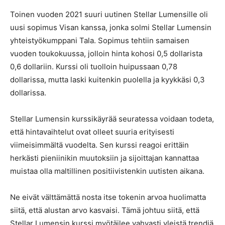
Toinen vuoden 2021 suuri uutinen Stellar Lumensille oli
uusi sopimus Visan kanssa, jonka solmi Stellar Lumensin
yhteistyökumppani Tala. Sopimus tehtiin samaisen
vuoden toukokuussa, jolloin hinta kohosi 0,5 dollarista
0,6 dollariin. Kurssi oli tuolloin huipussaan 0,78
dollarissa, mutta laski kuitenkin puolella ja kyykkäsi 0,3
dollarissa.
Stellar Lumensin kurssikäyrää seuratessa voidaan todeta,
että hintavaihtelut ovat olleet suuria erityisesti
viimeisimmältä vuodelta. Sen kurssi reagoi erittäin
herkästi pieniinikin muutoksiin ja sijoittajan kannattaa
muistaa olla maltillinen positiivistenkin uutisten aikana.
Ne eivät välttämättä nosta itse tokenin arvoa huolimatta
siitä, että alustan arvo kasvaisi. Tämä johtuu siitä, että
Stellar Lumensin kurssi myötäilee vahvasti yleistä trendiä