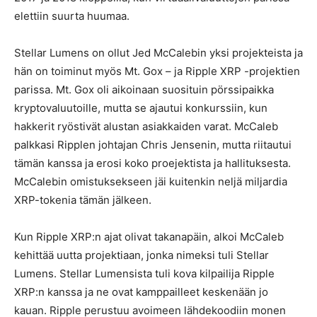
elettiin suurta huumaa.
Stellar Lumens on ollut Jed McCalebin yksi projekteista ja
hän on toiminut myös Mt. Gox – ja Ripple XRP -projektien
parissa. Mt. Gox oli aikoinaan suosituin pörssipaikka
kryptovaluutoille, mutta se ajautui konkurssiin, kun
hakkerit ryöstivät alustan asiakkaiden varat. McCaleb
palkkasi Ripplen johtajan Chris Jensenin, mutta riitautui
tämän kanssa ja erosi koko proejektista ja hallituksesta.
McCalebin omistuksekseen jäi kuitenkin neljä miljardia
XRP-tokenia tämän jälkeen.
Kun Ripple XRP:n ajat olivat takanapäin, alkoi McCaleb
kehittää uutta projektiaan, jonka nimeksi tuli Stellar
Lumens. Stellar Lumensista tuli kova kilpailija Ripple
XRP:n kanssa ja ne ovat kamppailleet keskenään jo
kauan. Ripple perustuu avoimeen lähdekoodiin monen