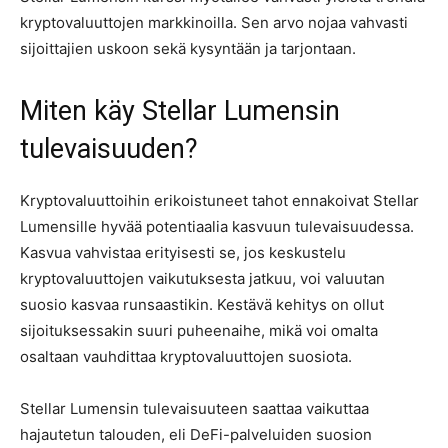
kryptovaluuttojen markkinoilla. Sen arvo nojaa vahvasti
sijoittajien uskoon sekä kysyntään ja tarjontaan.
Miten käy Stellar Lumensin
tulevaisuuden?
Kryptovaluuttoihin erikoistuneet tahot ennakoivat Stellar
Lumensille hyvää potentiaalia kasvuun tulevaisuudessa.
Kasvua vahvistaa erityisesti se, jos keskustelu
kryptovaluuttojen vaikutuksesta jatkuu, voi valuutan
suosio kasvaa runsaastikin. Kestävä kehitys on ollut
sijoituksessakin suuri puheenaihe, mikä voi omalta
osaltaan vauhdittaa kryptovaluuttojen suosiota.
Stellar Lumensin tulevaisuuteen saattaa vaikuttaa
hajautetun talouden, eli DeFi-palveluiden suosion