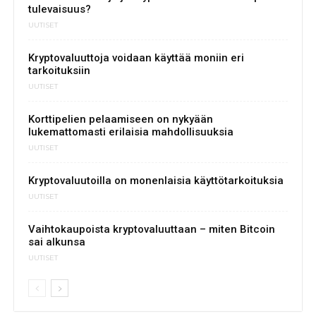
tulevaisuus?
UUTISET
Kryptovaluuttoja voidaan käyttää moniin eri
tarkoituksiin
UUTISET
Korttipelien pelaamiseen on nykyään
lukemattomasti erilaisia mahdollisuuksia
UUTISET
Kryptovaluutoilla on monenlaisia käyttötarkoituksia
UUTISET
Vaihtokaupoista kryptovaluuttaan – miten Bitcoin
sai alkunsa
UUTISET