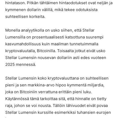
hintatason. Pitkän tähtäimen hintaodotukset ovat neljän ja
kymmenen dollarin välillä, mikä tekee odotuksista
suhteellisen korkeita.
Monella analyytikolla on usko siihen, että Stellar
Lumensilla on prosentuaalisesti katsottuna suurempi
kasvumahdollisuus kuin maailman tunnetuimmalla
kryptovaluutalla, Bitcoinilla. Toisaalta jotkut eivät usko
Stellar Lumensin nousevan dollariin asti edes vuoteen
2025 mennessä.
Stellar Lumensin koko kryptovaluuttana on suhteellisen
pieni ja sen markkina-arvo hipoo kymmentä miljardia,
joka on Bitcoiniin verrattuna erittäin pieni luku.
Käytännössä tämä tarkoittaa sitä, että hinnalle on tietty
raja, johon se voi nousta. Tällöin lähivuodet eivät povaa
Stellar Lumensin kurssille esimerkiksi tuhansien eurojen