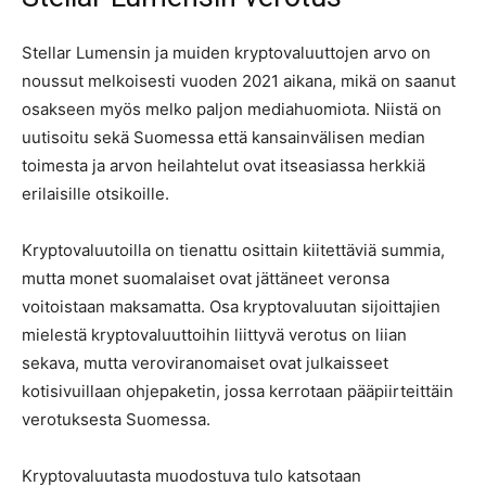
Stellar Lumensin ja muiden kryptovaluuttojen arvo on
noussut melkoisesti vuoden 2021 aikana, mikä on saanut
osakseen myös melko paljon mediahuomiota. Niistä on
uutisoitu sekä Suomessa että kansainvälisen median
toimesta ja arvon heilahtelut ovat itseasiassa herkkiä
erilaisille otsikoille.
Kryptovaluutoilla on tienattu osittain kiitettäviä summia,
mutta monet suomalaiset ovat jättäneet veronsa
voitoistaan maksamatta. Osa kryptovaluutan sijoittajien
mielestä kryptovaluuttoihin liittyvä verotus on liian
sekava, mutta veroviranomaiset ovat julkaisseet
kotisivuillaan ohjepaketin, jossa kerrotaan pääpiirteittäin
verotuksesta Suomessa.
Kryptovaluutasta muodostuva tulo katsotaan